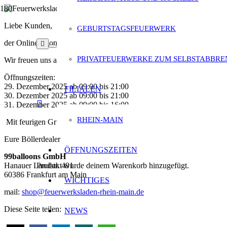
Liebe Kunden,
GEBURTSTAGSFEUERWERK
der Online-Shop ist geschlossen.
PRIVATFEUERWERKE ZUM SELBSTABBR
Wir freuen uns auf ein Wiedersehen in unserem Laden in der Hanaue
Öffnungszeiten:
29. Dezember 2025 ab 09:00 bis 21:00
FILIALEN
30. Dezember 2025 ab 09:00 bis 21:00
31. Dezember 2025 ab 09:00 bis 16:00
RHEIN-MAIN
Mit feurigen Grüßen
Eure Böllerdealer
ÖFFNUNGSZEITEN
99balloons GmbH
Hanauer Landstr. 491
Produkt
wurde deinem Warenkorb hinzugefügt.
60386 Frankfurt am Main
WICHTIGES
mail:
shop@feuerwerksladen-rhein-main.de
Diese Seite teilen:
NEWS